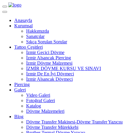
Navigasyon
Anasayfa
Kurumsal
Hakkımızda
Sanatçılar
Sıkça Sorulan Sorular
Tattoo Çeşitleri
İzmir Geçici Dövme
İzmir Alsancak Piercing
İzmir Dövme Malzemesi
İZMİR DÖVME KURSU VE SINAVI
İzmir De En İyi Dövmeci
İzmir Alsancak Dövmeci
Piercing
Galeri
Video Galeri
Fotoğraf Galeri
Katalog
Dövme Malzemeleri
Blog
Dövme Transfer Makinesi-Dövme Transfer Yazıcısı
Dövme Transfer Mürekkebi
Brother Termal Dövme Yazıcısı