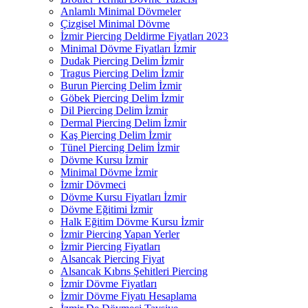
Anlamlı Minimal Dövmeler
Çizgisel Minimal Dövme
İzmir Piercing Deldirme Fiyatları 2023
Minimal Dövme Fiyatları İzmir
Dudak Piercing Delim İzmir
Tragus Piercing Delim İzmir
Burun Piercing Delim İzmir
Göbek Piercing Delim İzmir
Dil Piercing Delim İzmir
Dermal Piercing Delim İzmir
Kaş Piercing Delim İzmir
Tünel Piercing Delim İzmir
Dövme Kursu İzmir
Minimal Dövme İzmir
İzmir Dövmeci
Dövme Kursu Fiyatları İzmir
Dövme Eğitimi İzmir
Halk Eğitim Dövme Kursu İzmir
İzmir Piercing Yapan Yerler
İzmir Piercing Fiyatları
Alsancak Piercing Fiyat
Alsancak Kıbrıs Şehitleri Piercing
İzmir Dövme Fiyatları
İzmir Dövme Fiyatı Hesaplama