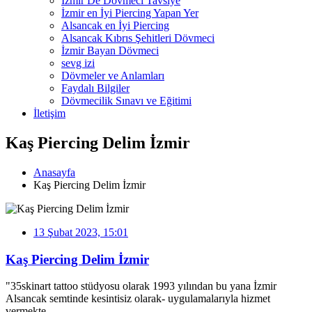
İzmir De Dövmeci Tavsiye
İzmir en İyi Piercing Yapan Yer
Alsancak en İyi Piercing
Alsancak Kıbrıs Şehitleri Dövmeci
İzmir Bayan Dövmeci
sevg izi
Dövmeler ve Anlamları
Faydalı Bilgiler
Dövmecilik Sınavı ve Eğitimi
İletişim
Kaş Piercing Delim İzmir
Anasayfa
Kaş Piercing Delim İzmir
13 Şubat 2023, 15:01
Kaş Piercing Delim İzmir
"35skinart tattoo stüdyosu olarak 1993 yılından bu yana İzmir
Alsancak semtinde kesintisiz olarak- uygulamalarıyla hizmet
vermekte ....