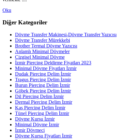
Oku
Diğer Kategoriler
Dövme Transfer Makinesi-Dövme Transfer Yazıcısı
Dövme Transfer Mürekkebi
Brother Termal Dövme Yazıcısı
Anlamlı Minimal Dövmeler
Çizgisel Minimal Dövme
İzmir Piercing Deldirme Fiyatları 2023
Minimal Dövme Fiyatları İzmir
Dudak Piercing Delim İzmir
Tragus Piercing Delim İzmir
Burun Piercing Delim İzmir
Göbek Piercing Delim İzmir
Dil Piercing Delim İzmir
Dermal Piercing Delim İzmir
Kaş Piercing Delim İzmir
Tünel Piercing Delim İzmir
Dövme Kursu İzmir
Minimal Dövme İzmir
İzmir Dövmeci
Dövme Kursu Fiyatları İzmir