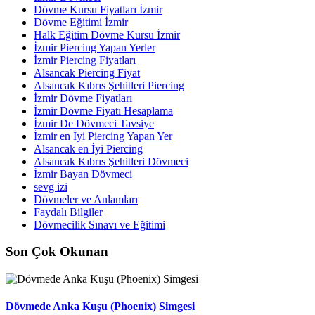
Dövme Kursu Fiyatları İzmir
Dövme Eğitimi İzmir
Halk Eğitim Dövme Kursu İzmir
İzmir Piercing Yapan Yerler
İzmir Piercing Fiyatları
Alsancak Piercing Fiyat
Alsancak Kıbrıs Şehitleri Piercing
İzmir Dövme Fiyatları
İzmir Dövme Fiyatı Hesaplama
İzmir De Dövmeci Tavsiye
İzmir en İyi Piercing Yapan Yer
Alsancak en İyi Piercing
Alsancak Kıbrıs Şehitleri Dövmeci
İzmir Bayan Dövmeci
sevg izi
Dövmeler ve Anlamları
Faydalı Bilgiler
Dövmecilik Sınavı ve Eğitimi
Son Çok Okunan
Dövmede Anka Kuşu (Phoenix) Simgesi