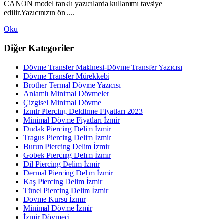
CANON model tanklı yazıcılarda kullanımı tavsiye
edilir.Yazıcınızın ön ....
Oku
Diğer Kategoriler
Dövme Transfer Makinesi-Dövme Transfer Yazıcısı
Dövme Transfer Mürekkebi
Brother Termal Dövme Yazıcısı
Anlamlı Minimal Dövmeler
Çizgisel Minimal Dövme
İzmir Piercing Deldirme Fiyatları 2023
Minimal Dövme Fiyatları İzmir
Dudak Piercing Delim İzmir
Tragus Piercing Delim İzmir
Burun Piercing Delim İzmir
Göbek Piercing Delim İzmir
Dil Piercing Delim İzmir
Dermal Piercing Delim İzmir
Kaş Piercing Delim İzmir
Tünel Piercing Delim İzmir
Dövme Kursu İzmir
Minimal Dövme İzmir
İzmir Dövmeci