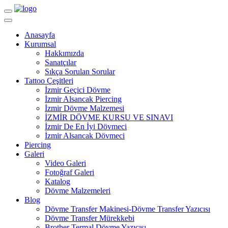
Navigasyon
Anasayfa
Kurumsal
Hakkımızda
Sanatçılar
Sıkça Sorulan Sorular
Tattoo Çeşitleri
İzmir Geçici Dövme
İzmir Alsancak Piercing
İzmir Dövme Malzemesi
İZMİR DÖVME KURSU VE SINAVI
İzmir De En İyi Dövmeci
İzmir Alsancak Dövmeci
Piercing
Galeri
Video Galeri
Fotoğraf Galeri
Katalog
Dövme Malzemeleri
Blog
Dövme Transfer Makinesi-Dövme Transfer Yazıcısı
Dövme Transfer Mürekkebi
Brother Termal Dövme Yazıcısı