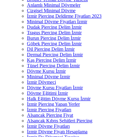
Anlamlı Minimal Dövmeler
Çizgisel Minimal Dövme
İzmir Piercing Deldirme Fiyatları 2023
Minimal Dövme Fiyatları İzmir
Dudak Piercing Delim İzmir
Tragus Piercing Delim İzmir
Burun Piercing Delim İzmir
Göbek Piercing Delim İzmir
Dil Piercing Delim İzmir
Dermal Piercing Delim İzmir
Kaş Piercing Delim İzmir
Tünel Piercing Delim İzmir
Dövme Kursu İzmir
Minimal Dövme İzmir
İzmir Dövmeci
Dövme Kursu Fiyatları İzmir
Dövme Eğitimi İzmir
Halk Eğitim Dövme Kursu İzmir
İzmir Piercing Yapan Yerler
İzmir Piercing Fiyatları
Alsancak Piercing Fiyat
Alsancak Kıbrıs Şehitleri Piercing
İzmir Dövme Fiyatları
İzmir Dövme Fiyatı Hesaplama