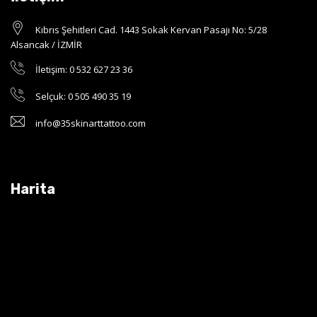
Kıbrıs Şehitleri Cad. 1443 Sokak Kervan Pasajı No: 5/28
Alsancak / İZMİR
İletişim: 0 532 627 23 36
Selçuk: 0 505 490 35 19
info@35skinarttattoo.com
Harita