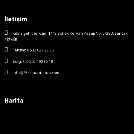
İletişim
Kıbrıs Şehitleri Cad. 1443 Sokak Kervan Pasajı No: 5/28 Alsancak
/ İZMİR
İletişim: 0 532 627 23 36
Selçuk: 0 505 490 35 19
info@35skinarttattoo.com
Harita